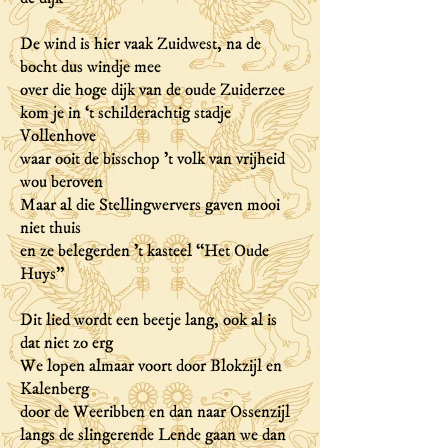
De wind is hier vaak Zuidwest, na de
bocht dus windje mee
over die hoge dijk van de oude Zuiderzee
kom je in ‘t schilderachtig stadje
Vollenhove
waar ooit de bisschop 't volk van vrijheid
wou beroven
Maar al die Stellingwervers gaven mooi
niet thuis
en ze belegerden 't kasteel “Het Oude
Huys”
Dit lied wordt een beetje lang, ook al is
dat niet zo erg
We lopen almaar voort door Blokzijl en
Kalenberg
door de Weeribben en dan naar Ossenzijl
langs de slingerende Lende gaan we dan