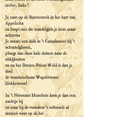
rechts, links !
Je start op de Boerestreek in het hart van
Appelscha
en loopt met die wandelgids je neus maar
achterna
Je neemt een duik in 't Canadameer bij 't
ochtendgloren,
ploegt dan door kale duinen naar de
uitkijktoren
en na het Drents-Friese Wold is dan je
doel
de wonderschone Wapservener
klokkenstoel
In ’t Nivonner Hunehuis kom je dan een
nachtje bij
en staat bij de voordeur 's ochtends al
meteen weer op de hei