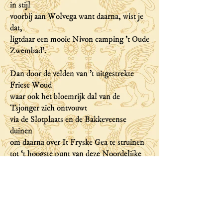
in stijl
voorbij aan Wolvega want daarna, wist je
dat,
ligtdaar een mooie Nivon camping 't Oude
Zwembad'.
Dan door de velden van 't uitgestrekte
Friese Woud
waar ook het bloemrijk dal van de
Tsjonger zich ontvouwt
via de Slotplaats en de Bakkeveense
duinen
om daarna over It Fryske Gea te struinen
tot ‘t hoogste punt van deze Noordelijke
boog
daar ligt alweer een Nivon huis bij
Allardsoog
Er is zoveel te zien en we kunnen overal
heen