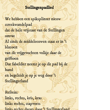
Stellingenpadlied
We hebben een spiksplinter nieuw
streekwandelpad
dat de hele vrijstaat van de Stellingen
omvat
Al sinds de middeleeuwen staat er in 't
blazoen
van dit vrijgevochten volkje daar de
griffioen
Dat fabeldier neemt je op dit pad bij de
hand
en begeleidt je op je weg door 't
Stellingerland
Refrein:
links, rechts, kris, kras
links rechts, stapvoets
links rechts dwars door 't Stellingerland