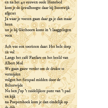
en na het 40 eeuwen oude Hunebed
kom je de ijswalhoogte daar bij Steenwijk
afgezet
Ja waar je voeten gaan daar ga je dan maar
heen
tot je bij Giethoorn komt in 't laaggelegen
veen
Ach wat een toeristen daar: Het hele dorp
zit vol
Langs het café Fanfare en het beeld van
Albert Mol
We gaan gauw verder om de drukte te
vermijden
volgen het fietspad midden door de
Belterwijde
Nu ben j'op 't zuidelijkste punt van 't pad
en kijk
na Poepershoek kom je dan eindelijk op
de dijk